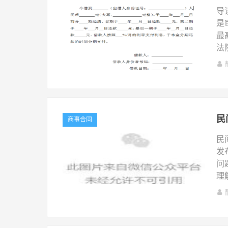
导
是
最
法
民
商事合同
民
发
问
理