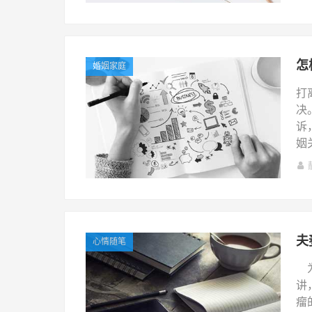
怎
婚姻家庭
打
决
诉
姻
夫
心情随笔
为
讲
瘤