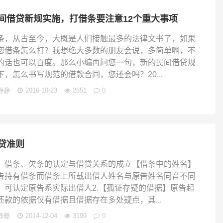
间借贷新规实施，打借条要注意12个重大事项
条，从古至今，大概是人们接触最多的法律文书了，如果
您借条怎么打？我想绝大多数的朋友会说，多简单啊，不
的话也可以百度。那么小编再问您一句，新的民间借贷规
下，怎么书写规范的借款合同，您还会吗？20...
静静
2016-10-23
2851
0
贷准则
、借条、欠条的认定与借贷关系的成立【借条中的姓名】
告持有借条而借条上所载出借人姓名与原告姓名同音不同
，可认定原告系实际出借人2.【孤证存疑的借据】原告起
还款的依据仅有借据且借据存在多处疑点，其...
静静
2014-12-04
3199
0