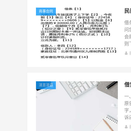
民
商事合同
借
问
会
则
借
法言法语
一
原
字
诉