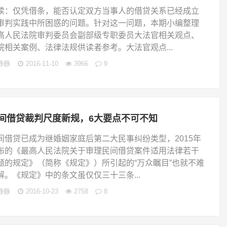
读：仅凭借条，能否认定双方当事人的借贷关系已经成立
审判实践中所困惑的问题。针对这一问题，本期小编整理
高人民法院审判委员会副部级专职委员大法官相关观点、
院相关案例、法律法规供读者参考。大法官观点...
静静
2016-11-10
3966
9
间借贷裁判尺度新规，6大要点不可不知
间借贷已成为继婚姻家庭后第二大民事纠纷类型，2015年
布的《最高人民法院关于审理民间借贷案件适用法律若干
题的规定》（简称《规定》）所引起的“万众瞩目”也就不难
解。《规定》中的条文虽仅仅三十三条...
静静
2016-10-23
2758
8