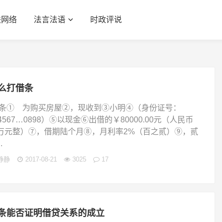
联网络
法言法语
时政评说
么打借条
 条① 为购买房屋②，现收到③小明④（身份证号：
34567…0898）⑤以现金⑥出借的￥80000.00元（人民币
万元整）⑦，借期陆个月⑧，月利率2%（百之贰）⑨，贰
.
静静
2017-08-21
3025
17
条能否证明借贷关系的成立