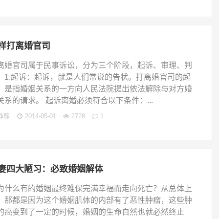
样打离婚官司
离婚官司属于民事诉讼，分为三个阶段，起诉、审理、判
。1.起诉：起诉，就是人们常说的告状。打离婚官司的起
，是指婚姻关系的一方向人民法院提出依法解除与对方婚
关系的请求。 起诉离婚必须符合以下条件：...
静静
2014-05-01
2728
1
妻四大陋习：必致婚姻解体
什么有的婚姻最终难保完满幸福而走向死亡？从总体上
，那都是因为这个婚姻肌体的内部有了恶性肿瘤，这些肿
的癌变到了一定的时候，婚姻的生命自然也就必然终止