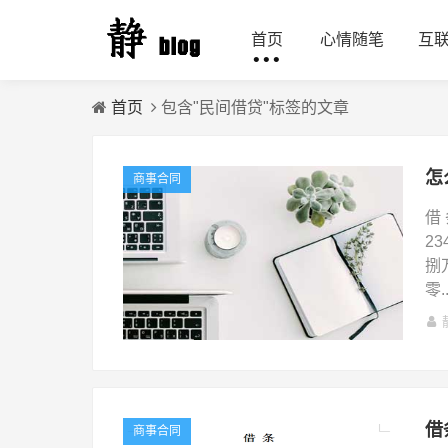
首页
心情随笔
互
首页
包含"民间借贷"标签的文章
怎
商事合同
借
2
捌
零..
借
商事合同