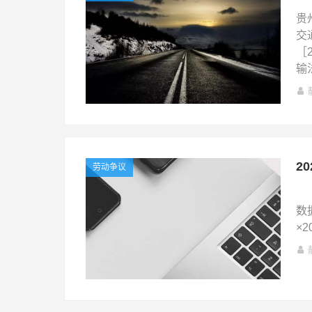
贵
交
［
输
2
劳动争议
2
数
×2