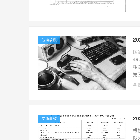
2
劳动争议
国
4
相
第
交通事故
根
队