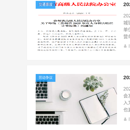
交通事故
2
城
单
营
2
劳动争议
2
会
入
也