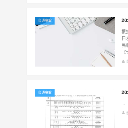
交通事故
根
日
民
《
交通事故
...