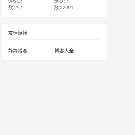
评论总
浏览总
数:257
数:220911
友情链接
静静博客
博客大全