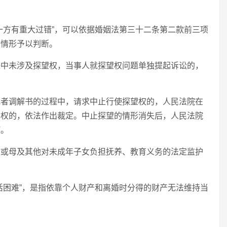
一方有重大过错”，可以依据婚姻法第三十二条第二款前三项
的情形予以判断。
决中未涉及探望权，当事人就探望权问题单独提起诉讼的，
或者调解书的过程中，请求中止行使探望权的，人民法院在
望权的，依法作出裁定。中止探望的情形消失后，人民法院
使。
父或母及其他对未成年子女负担抚养、教育义务的法定监护
活困难”，是指依靠个人财产和离婚时分得的财产无法维持当